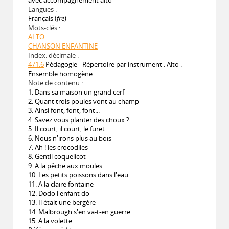
Langues :
Français (
fre
)
Mots-clés :
ALTO
CHANSON ENFANTINE
Index. décimale :
471.6
Pédagogie - Répertoire par instrument : Alto :
Ensemble homogène
Note de contenu :
1. Dans sa maison un grand cerf
2. Quant trois poules vont au champ
3. Ainsi font, font, font...
4. Savez vous planter des choux ?
5. Il court, il court, le furet...
6. Nous n'irons plus au bois
7. Ah ! les crocodiles
8. Gentil coquelicot
9. A la pêche aux moules
10. Les petits poissons dans l'eau
11. A la claire fontaine
12. Dodo l'enfant do
13. Il était une bergère
14. Malbrough s'en va-t-en guerre
15. A la volette