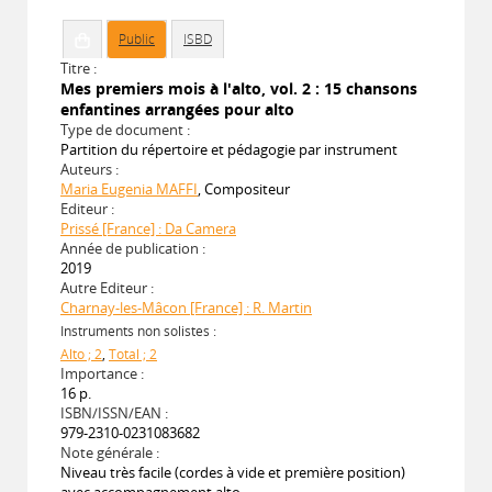
Public
ISBD
Titre :
Mes premiers mois à l'alto, vol. 2 : 15 chansons
enfantines arrangées pour alto
Type de document :
Partition du répertoire et pédagogie par instrument
Auteurs :
Maria Eugenia MAFFI
, Compositeur
Editeur :
Prissé [France] : Da Camera
Année de publication :
2019
Autre Editeur :
Charnay-les-Mâcon [France] : R. Martin
Instruments non solistes :
Alto ; 2
,
Total ; 2
Importance :
16 p.
ISBN/ISSN/EAN :
979-2310-0231083682
Note générale :
Niveau très facile (cordes à vide et première position)
avec accompagnement alto