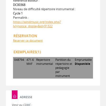
Référence éditeur :
DC00368
Niveau de difficulté répertoire instrumental :
Cycle 1
Permalink :
https://windmusic.org/index.php?
lvl=notice_display&id=91322
RÉSERVATION
Réserver ce document
EXEMPLAIRES(1)
048794
471.6
Répertoire
Partition du
Empruntable
MAF
instrumental
répertoire et
Disponible
pédagogie
par
instrument
ADRESSE
Venir au CDMC :