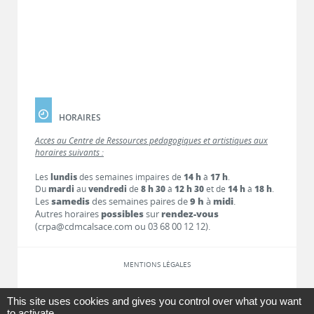
HORAIRES
Accès au Centre de Ressources pédagogiques et artistiques aux
horaires suivants :
Les
lundis
des semaines impaires de
14 h
à
17 h
.
Du
mardi
au
vendredi
de
8 h 30
à
12 h 30
et de
14 h
à
18 h
.
Les
samedis
des semaines paires de
9 h
à
midi
.
Autres horaires
possibles
sur
rendez-vous
(crpa@cdmcalsace.com ou 03 68 00 12 12).
MENTIONS LÉGALES
LIENS
This site uses cookies and gives you control over what you want
to activate