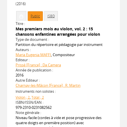
(2016)
Public
ISBD
Titre :
Mes premiers mois au violon, vol. 2 : 15
chansons enfantines arrangées pour violon
Type de document :
Partition du répertoire et pédagogie par instrument
Auteurs :
Maria Eugenia MAFFI
, Compositeur
Editeur :
Prissé [France] : Da Camera
Année de publication :
2016
Autre Editeur :
Charnay-les-Mâcon [France] : R. Martin
Instruments non solistes :
Violon ; 2
,
Total ; 2
ISBN/ISSN/EAN :
979-2310-0231082562
Note générale :
Niveau facile (cordes à vide et pose progressive des
quatre doigts en première position) avec