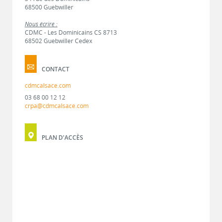
68500 Guebwiller
Nous écrire :
CDMC - Les Dominicains CS 8713
68502 Guebwiller Cedex
CONTACT
cdmcalsace.com
03 68 00 12 12
crpa@cdmcalsace.com
PLAN D'ACCÈS