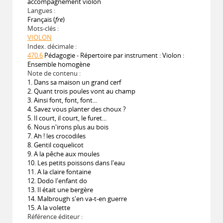
accompagnement violon
Langues :
Français (
fre
)
Mots-clés :
VIOLON
Index. décimale :
470.6
Pédagogie - Répertoire par instrument : Violon :
Ensemble homogène
Note de contenu :
1. Dans sa maison un grand cerf
2. Quant trois poules vont au champ
3. Ainsi font, font, font...
4. Savez vous planter des choux ?
5. Il court, il court, le furet...
6. Nous n'irons plus au bois
7. Ah ! les crocodiles
8. Gentil coquelicot
9. A la pêche aux moules
10. Les petits poissons dans l'eau
11. A la claire fontaine
12. Dodo l'enfant do
13. Il était une bergère
14. Malbrough s'en va-t-en guerre
15. A la volette
Référence éditeur :