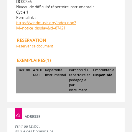
DC00256
Niveau de difficulté répertoire instrumental :
Cycle 1
Permalink :
https://windmusic.org/index.php?
lvl=notice_display&id=87421
RÉSERVATION
Réserver ce document
EXEMPLAIRES(1)
048188
470.6
Répertoire
Partition du
Empruntable
MAF
instrumental
répertoire et
Disponible
pédagogie
par
instrument
ADRESSE
Venir au CDMC :
34 rue des Dominicains