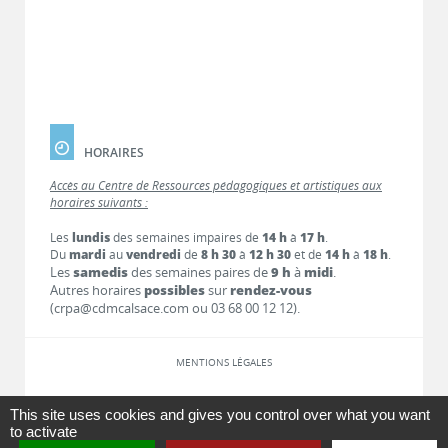
HORAIRES
Accès au Centre de Ressources pédagogiques et artistiques aux
horaires suivants :
Les
lundis
des semaines impaires de
14 h
à
17 h
.
Du
mardi
au
vendredi
de
8 h 30
à
12 h 30
et de
14 h
à
18 h
.
Les
samedis
des semaines paires de
9 h
à
midi
.
Autres horaires
possibles
sur
rendez-vous
(crpa@cdmcalsace.com ou 03 68 00 12 12).
MENTIONS LÉGALES
LIENS
This site uses cookies and gives you control over what you want
to activate