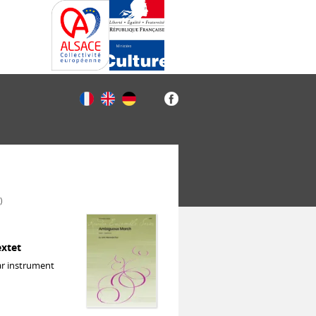
)
extet
ar instrument