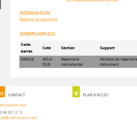
RÉSERVATION
Réserver ce document
EXEMPLAIRES(1)
Code-
Cote
Section
Support
barres
048528
465.6
Répertoire
Partition du répertoi
DUR
instrumental
instrument
CONTACT
PLAN D'ACCÈS
dmcalsace.com
3 68 00 12 12
rpa@cdmcalsace.com