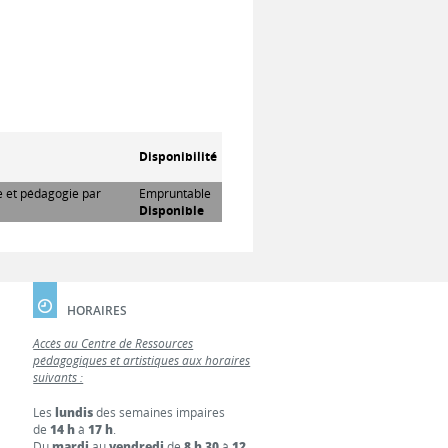
Disponibilité
re et pédagogie par
Empruntable
Disponible
HORAIRES
Accès au Centre de Ressources
pédagogiques et artistiques aux horaires
suivants :
Les
lundis
des semaines impaires
de
14 h
à
17 h
.
Du
mardi
au
vendredi
de
8 h 30
à
12