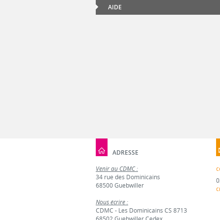
AIDE
ADRESSE
Venir au CDMC :
c
34 rue des Dominicains
0
68500 Guebwiller
c
Nous écrire :
CDMC - Les Dominicains CS 8713
68502 Guebwiller Cedex