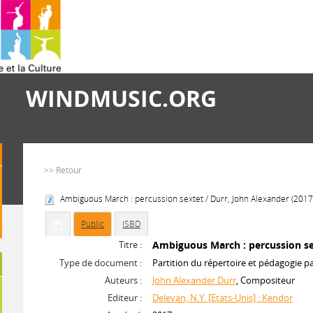
WINDMUSIC.ORG
>> Retour
Ambiguous March : percussion sextet / Durr, John Alexander (2017
Public
ISBD
Titre :
Ambiguous March : percussion s
Type de document :
Partition du répertoire et pédagogie p
Auteurs :
John Alexander Durr
, Compositeur
Editeur :
Delevan, N.Y. [Etats-Unis] : Kendor