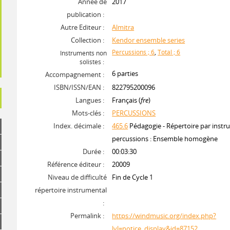
Année de
2017
publication :
Autre Editeur :
Almitra
Collection :
Kendor ensemble series
Percussions ; 6
,
Total ; 6
Instruments non
solistes :
6 parties
Accompagnement :
ISBN/ISSN/EAN :
822795200096
Langues :
Français (
fre
)
Mots-clés :
PERCUSSIONS
Index. décimale :
465.6
Pédagogie - Répertoire par instru
percussions : Ensemble homogène
Durée :
00:03:30
Référence éditeur :
20009
Niveau de difficulté
Fin de Cycle 1
répertoire instrumental
:
Permalink :
https://windmusic.org/index.php?
lvl=notice_display&id=87152