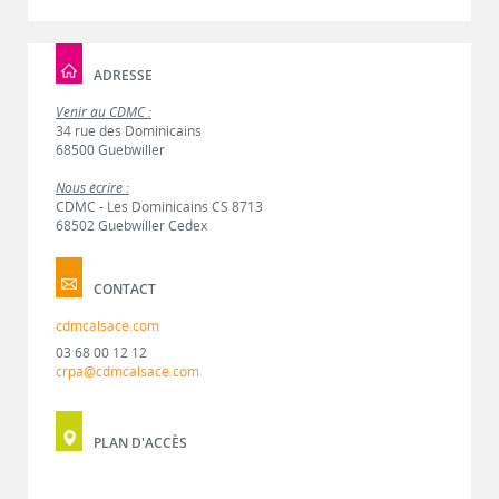
ADRESSE
Venir au CDMC :
34 rue des Dominicains
68500 Guebwiller
Nous écrire :
CDMC - Les Dominicains CS 8713
68502 Guebwiller Cedex
CONTACT
cdmcalsace.com
03 68 00 12 12
crpa@cdmcalsace.com
PLAN D'ACCÈS