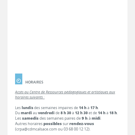
HORAIRES
Accès au Centre de Ressources pédagogiques et artistiques aux
horaires suivants :
Les
lundis
des semaines impaires de
14 h
à
17 h
.
Du
mardi
au
vendredi
de
8 h 30
à
12 h 30
et de
14 h
à
18 h
.
Les
samedis
des semaines paires de
9 h
à
midi
.
Autres horaires
possibles
sur
rendez-vous
(crpa@cdmcalsace.com ou 03 68 00 12 12).