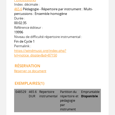
Index. décimale :
465.6
Pédagogie - Répertoire par instrument : Multi-
percussions : Ensemble homogène
Durée :
00:02:35
Référence éditeur :
19996
Niveau de difficulté répertoire instrumental :
Fin de Cycle 1
Permalink :
https://windmusic.org/index.php?
lvl=notice_display&id=87150
RÉSERVATION
Réserver ce document
EXEMPLAIRES(1)
048529
465.6
Répertoire
Partition du
Empruntable
DUR
instrumental
répertoire et
Disponible
pédagogie
par
instrument