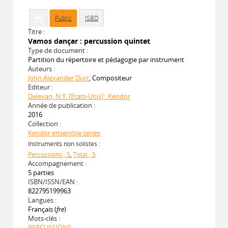
Public
ISBD
Titre :
Vamos dançar : percussion quintet
Type de document :
Partition du répertoire et pédagogie par instrument
Auteurs :
John Alexander Durr
, Compositeur
Editeur :
Delevan, N.Y. [Etats-Unis] : Kendor
Année de publication :
2016
Collection :
Kendor ensemble series
Instruments non solistes :
Percussions ; 5
,
Total ; 5
Accompagnement :
5 parties
ISBN/ISSN/EAN :
822795199963
Langues :
Français (
fre
)
Mots-clés :
PERCUSSIONS