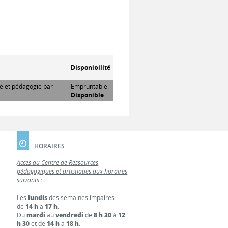
Disponibilité
re et pédagogie par
Empruntable
Disponible
HORAIRES
Accès au Centre de Ressources
pédagogiques et artistiques aux horaires
suivants :
Les
lundis
des semaines impaires
de
14 h
à
17 h
.
Du
mardi
au
vendredi
de
8 h 30
à
12
h 30
et de
14 h
à
18 h
.