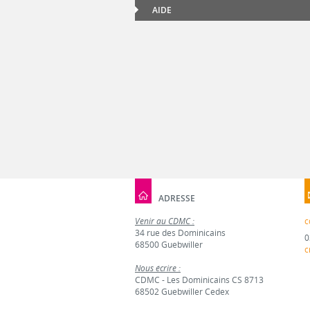
AIDE
ADRESSE
Venir au CDMC :
c
34 rue des Dominicains
0
68500 Guebwiller
c
Nous écrire :
CDMC - Les Dominicains CS 8713
68502 Guebwiller Cedex