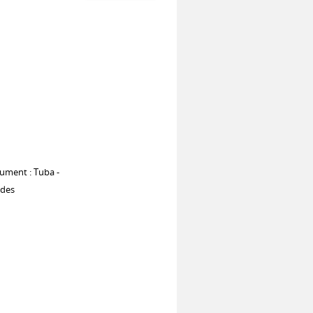
rument : Tuba -
udes