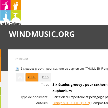
WINDMUSIC.ORG
>> Retour
Six études groovy : pour saxhorn ou euphonium / THUILLIER, Franç
Public
ISBD
Titre :
Six études groovy : pour saxhorn
euphonium
Type de document :
Partition du répertoire et pédagogie p
Auteurs :
François THUILLIER (1967)
, Composite