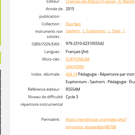
Editeur :
Charnay-les-Mâcon [France] : R. Martin
Année de
2015
publication :
Collection :
Duo fact
Saxhorn ; 1
,
Euphonium ; 1
,
Total ; 1
Instruments non
solistes :
979-2310-0231055542
ISBN/ISSN/EAN :
Langues :
Français (
fre
)
Mots-clés :
EUPHONIUM
SAXHORN
Index. décimale :
434.14
Pédagogie - Répertoire par inst
Euphonium - Saxhorn : Pédagogie : Ét
Référence éditeur :
R5554M
Niveau de difficulté
Cycle 3
répertoire instrumental
:
Permalink :
https://windmusic.org/index.php?
lvl=notice_display&id=86708