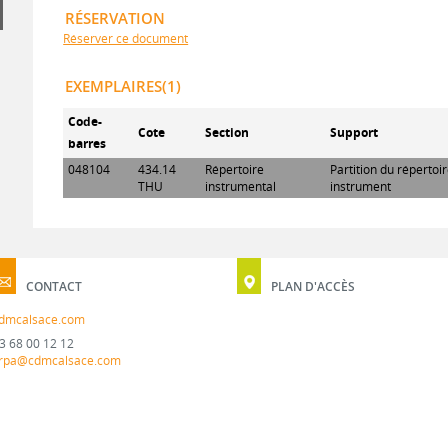
RÉSERVATION
Réserver ce document
EXEMPLAIRES(1)
Code-
Cote
Section
Support
barres
048104
434.14
Répertoire
Partition du répertoi
THU
instrumental
instrument
CONTACT
PLAN D'ACCÈS
dmcalsace.com
3 68 00 12 12
rpa@cdmcalsace.com