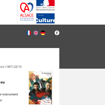
ois (1967) (2015)
 ou
ar instrument
ur