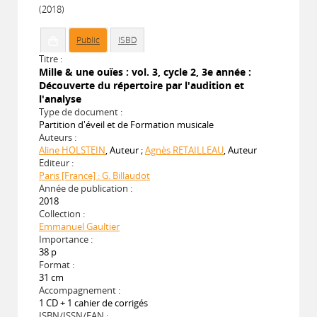
(2018)
Public
ISBD
Titre :
Mille & une ouïes : vol. 3, cycle 2, 3e année :
Découverte du répertoire par l'audition et
l'analyse
Type de document :
Partition d'éveil et de Formation musicale
Auteurs :
Aline HOLSTEIN
, Auteur ;
Agnès RETAILLEAU
, Auteur
Editeur :
Paris [France] : G. Billaudot
Année de publication :
2018
Collection :
Emmanuel Gaultier
Importance :
38 p
Format :
31 cm
Accompagnement :
1 CD + 1 cahier de corrigés
ISBN/ISSN/EAN :