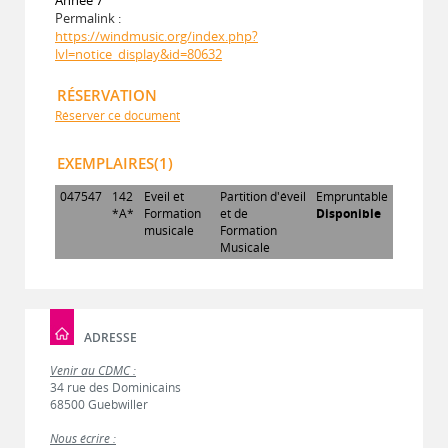
Permalink :
https://windmusic.org/index.php?
lvl=notice_display&id=80632
RÉSERVATION
Réserver ce document
EXEMPLAIRES(1)
047547
142
Eveil et
Partition d'éveil
Empruntable
*A*
Formation
et de
Disponible
musicale
Formation
Musicale
ADRESSE
Venir au CDMC :
34 rue des Dominicains
68500 Guebwiller
Nous écrire :