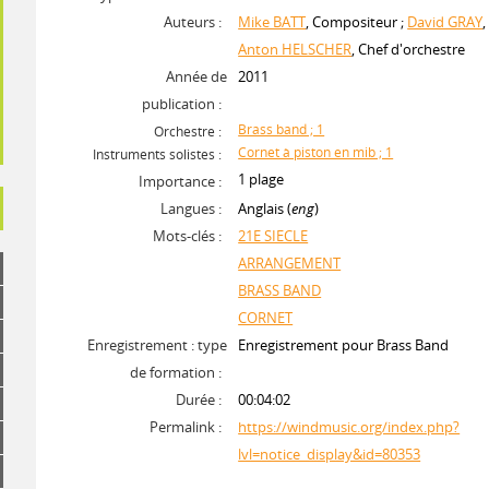
Auteurs :
Mike BATT
, Compositeur ;
David GRAY
,
Anton HELSCHER
, Chef d'orchestre
Année de
2011
publication :
Brass band ; 1
Orchestre :
Cornet à piston en mib ; 1
Instruments solistes :
1 plage
Importance :
Langues :
Anglais (
eng
)
Mots-clés :
21E SIECLE
ARRANGEMENT
BRASS BAND
CORNET
Enregistrement : type
Enregistrement pour Brass Band
de formation :
Durée :
00:04:02
Permalink :
https://windmusic.org/index.php?
lvl=notice_display&id=80353