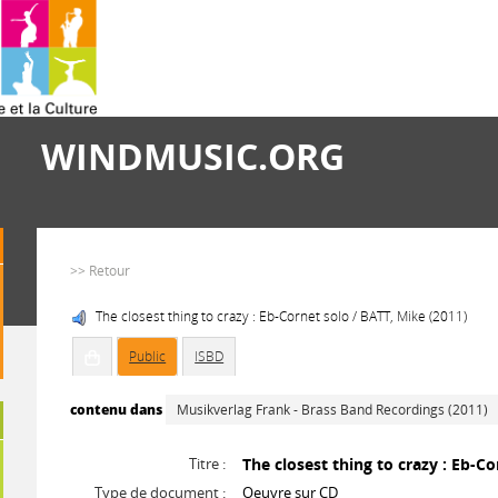
WINDMUSIC.ORG
>> Retour
The closest thing to crazy : Eb-Cornet solo / BATT, Mike (2011)
Public
ISBD
contenu dans
Musikverlag Frank - Brass Band Recordings (2011)
Titre :
The closest thing to crazy : Eb-Co
Type de document :
Oeuvre sur CD