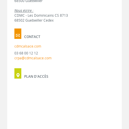
68500 Guebwiller
Nous écrire :
CDMC - Les Dominicains CS 8713
68502 Guebwiller Cedex
CONTACT
cdmcalsace.com
03 68 00 12 12
crpa@cdmcalsace.com
PLAN D'ACCÈS