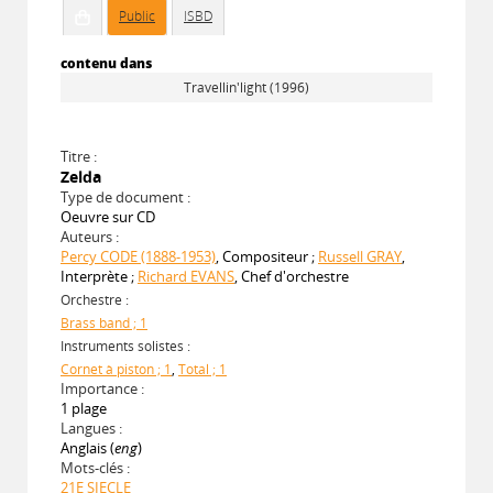
Public
ISBD
contenu dans
Travellin'light (1996)
Titre :
Zelda
Type de document :
Oeuvre sur CD
Auteurs :
Percy CODE (1888-1953)
, Compositeur ;
Russell GRAY
,
Interprète ;
Richard EVANS
, Chef d'orchestre
Orchestre :
Brass band ; 1
Instruments solistes :
Cornet à piston ; 1
,
Total ; 1
Importance :
1 plage
Langues :
Anglais (
eng
)
Mots-clés :
21E SIECLE