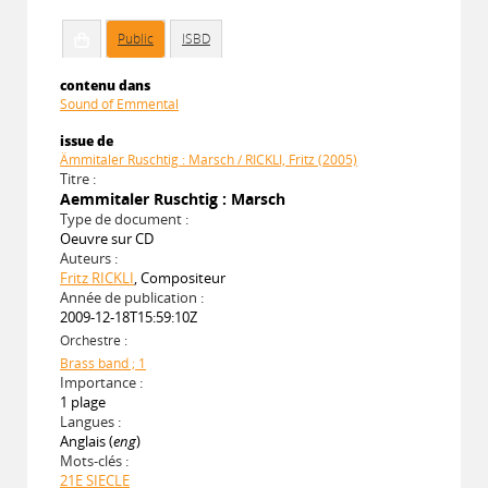
Public
ISBD
contenu dans
Sound of Emmental
issue de
Ämmitaler Ruschtig : Marsch / RICKLI, Fritz (2005)
Titre :
Aemmitaler Ruschtig : Marsch
Type de document :
Oeuvre sur CD
Auteurs :
Fritz RICKLI
, Compositeur
Année de publication :
2009-12-18T15:59:10Z
Orchestre :
Brass band ; 1
Importance :
1 plage
Langues :
Anglais (
eng
)
Mots-clés :
21E SIECLE