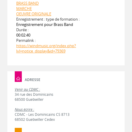
BRASS BAND
MARCHE
OEUVRE ORIGINALE
Enregistrement : type de formation :
Enregistrement pour Brass Band
Durée :
00:02:40
Permalink :
https://windmusic.org/index.php?
lvl=notice_display&id=79369
ADRESSE
Venir au CDMC :
34 rue des Dominicains
68500 Guebwiller
Nous écrire :
CDMC - Les Dominicains CS 8713
68502 Guebwiller Cedex