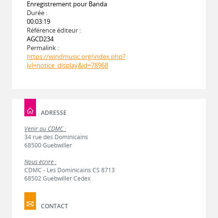
Enregistrement pour Banda
Durée :
00:03:19
Référence éditeur :
AGCD234
Permalink :
https://windmusic.org/index.php?
lvl=notice_display&id=78968
ADRESSE
Venir au CDMC :
34 rue des Dominicains
68500 Guebwiller
Nous écrire :
CDMC - Les Dominicains CS 8713
68502 Guebwiller Cedex
CONTACT