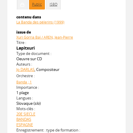
Public
ISBD
contenu dans
La Banda des pèlerins (1999)
issue de
Xuri Gorria Baï / AREN, Jean-Pierre
Titre :
Lapitxuri
Type de document :
Oeuvre sur CD
Auteurs :
Jo DARLAS
, Compositeur
Orchestre :
Banda ; 1
Importance :
1 plage
Langues :
Slovaque (
slo
)
Mots-clés :
20E SIECLE
BANDAS
ESPAGNE
Enregistrement : type de formation :