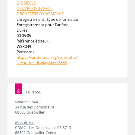
21E SIECLE
OEUVRE ORIGINALE
ORCHESTRE D'HARMONIE
Enregistrement : type de formation :
Enregistrement pour Fanfare
Durée :
00:05:05
Référence éditeur :
WSR049
Permalink :
https://windmusic.org/index.php?
lvl=notice_display&id=78335
ADRESSE
Venir au CDMC :
34 rue des Dominicains
68500 Guebwiller
Nous écrire :
CDMC - Les Dominicains CS 8713
68502 Guebwiller Cedex