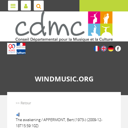
WINDMUSIC.ORG
>> Retour
The awakening / APPERMONT, Bert (1973-) (2009-12-
18T15:59:10Z)