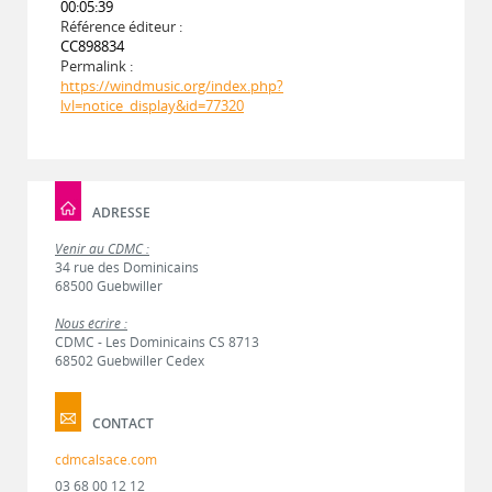
00:05:39
Référence éditeur :
CC898834
Permalink :
https://windmusic.org/index.php?
lvl=notice_display&id=77320
ADRESSE
Venir au CDMC :
34 rue des Dominicains
68500 Guebwiller
Nous écrire :
CDMC - Les Dominicains CS 8713
68502 Guebwiller Cedex
CONTACT
cdmcalsace.com
03 68 00 12 12