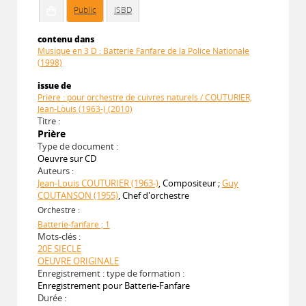
Public
ISBD
contenu dans
Musique en 3 D : Batterie Fanfare de la Police Nationale
(1998)
issue de
Prière : pour orchestre de cuivres naturels / COUTURIER,
Jean-Louis (1963-) (2010)
Titre :
Prière
Type de document :
Oeuvre sur CD
Auteurs :
Jean-Louis COUTURIER (1963-)
, Compositeur ;
Guy
COUTANSON (1955)
, Chef d'orchestre
Orchestre :
Batterie-fanfare ; 1
Mots-clés :
20E SIECLE
OEUVRE ORIGINALE
Enregistrement : type de formation :
Enregistrement pour Batterie-Fanfare
Durée :