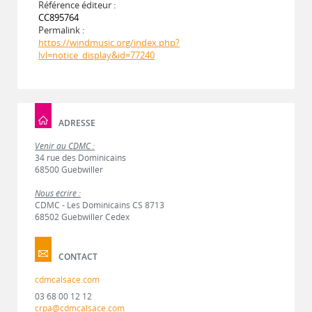
Référence éditeur :
CC895764
Permalink :
https://windmusic.org/index.php?
lvl=notice_display&id=77240
ADRESSE
Venir au CDMC :
34 rue des Dominicains
68500 Guebwiller
Nous écrire :
CDMC - Les Dominicains CS 8713
68502 Guebwiller Cedex
CONTACT
cdmcalsace.com
03 68 00 12 12
crpa@cdmcalsace.com