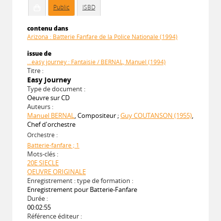
Public
ISBD
contenu dans
Arizona : Batterie Fanfare de la Police Nationale (1994)
issue de
...easy journey : Fantaisie / BERNAL, Manuel (1994)
Titre :
Easy Journey
Type de document :
Oeuvre sur CD
Auteurs :
Manuel BERNAL
, Compositeur ;
Guy COUTANSON (1955)
,
Chef d'orchestre
Orchestre :
Batterie-fanfare ; 1
Mots-clés :
20E SIECLE
OEUVRE ORIGINALE
Enregistrement : type de formation :
Enregistrement pour Batterie-Fanfare
Durée :
00:02:55
Référence éditeur :