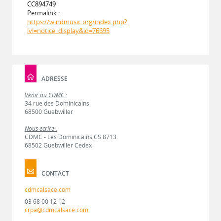
CC894749
Permalink :
https://windmusic.org/index.php?
lvl=notice_display&id=76695
ADRESSE
Venir au CDMC :
34 rue des Dominicains
68500 Guebwiller
Nous écrire :
CDMC - Les Dominicains CS 8713
68502 Guebwiller Cedex
CONTACT
cdmcalsace.com
03 68 00 12 12
crpa@cdmcalsace.com