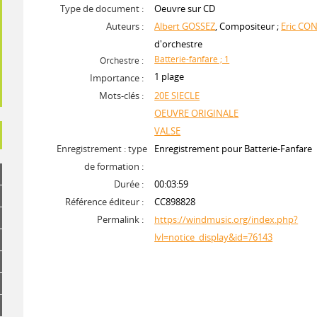
Type de document :
Oeuvre sur CD
Auteurs :
Albert GOSSEZ
, Compositeur ;
Eric CO
d'orchestre
Batterie-fanfare ; 1
Orchestre :
1 plage
Importance :
Mots-clés :
20E SIECLE
OEUVRE ORIGINALE
VALSE
Enregistrement : type
Enregistrement pour Batterie-Fanfare
de formation :
Durée :
00:03:59
Référence éditeur :
CC898828
Permalink :
https://windmusic.org/index.php?
lvl=notice_display&id=76143