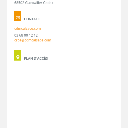
68502 Guebwiller Cedex
CONTACT
cdmcalsace.com
03 68 00 12 12
crpa@cdmcalsace.com
PLAN D'ACCÈS