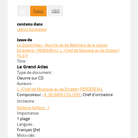
Public
ISBD
contenu dans
Légion Etrangère
issue de
Le Grand Atlas : Marche du 4e Régiment de la Légion
Etrangère / PERDEREAU, L. (Chef de Musique au 4e Etrager)
([s.d.])
Titre :
Le Grand Atlas
Type de document :
Oeuvre sur CD
Auteurs :
L. (Chef de Musique au 4e Etrager) PERDEREAU
,
Compositeur ;
A. SELMER-COLLERY
, Chef d'orchestre
Orchestre :
Batterie-fanfare ; 1
Importance :
1 plage
Langues :
Français (
fre
)
Mots-clés :