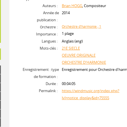
Auteurs :
Brian HOGG
, Compositeur
Année de
2014
publication :
Orchestre d'harmonie ; 1
Orchestre :
1 plage
Importance :
Langues :
Anglais (
eng
)
Mots-clés :
21E SIECLE
OEUVRE ORIGINALE
ORCHESTRE D'HARMONIE
Enregistrement : type
Enregistrement pour Orchestre d'har
de formation :
Durée :
00:04:05
Permalink :
https://windmusic.org/index.php?
lvl=notice_display&id=75555