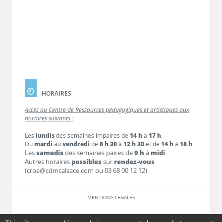
HORAIRES
Accès au Centre de Ressources pédagogiques et artistiques aux
horaires suivants :
Les
lundis
des semaines impaires de
14 h
à
17 h
.
Du
mardi
au
vendredi
de
8 h 30
à
12 h 30
et de
14 h
à
18 h
.
Les
samedis
des semaines paires de
9 h
à
midi
.
Autres horaires
possibles
sur
rendez-vous
(crpa@cdmcalsace.com ou 03 68 00 12 12).
MENTIONS LÉGALES
LIENS