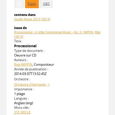
Public
ISBD
contenu dans
Studio Music 2013 (2013)
issue de
Processional : A Little Ceremonial Music - No. 3 / WIFFIN, Rob
(2013)
Titre :
Processional
Type de document :
Oeuvre sur CD
Auteurs :
Rob WIFFIN
, Compositeur
Année de publication :
2014-03-07T13:52:45Z
Orchestre :
Orchestre d'harmonie ; 1
Importance :
1 plage
Langues :
Anglais (
eng
)
Mots-clés :
21E SIECLE