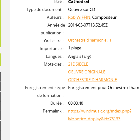
Titre :
Cathedral
Type de document :
Oeuvre sur CD
Auteurs :
Rob WIFFIN
, Compositeur
Année de
2014-03-07T13:52:45Z
publication :
Orchestre d'harmonie ; 1
Orchestre :
1 plage
Importance :
Langues :
Anglais (
eng
)
Mots-clés :
21E SIECLE
OEUVRE ORIGINALE
ORCHESTRE D'HARMONIE
Enregistrement : type
Enregistrement pour Orchestre d'har
de formation :
Durée :
00:03:40
Permalink :
https://windmusic.org/index.php?
lvl=notice_display&id=75133