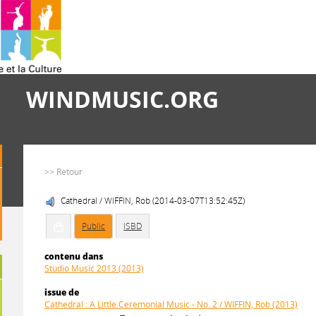
WINDMUSIC.ORG
>> Retour
Cathedral / WIFFIN, Rob (2014-03-07T13:52:45Z)
Public
ISBD
contenu dans
Studio Music 2013 (2013)
issue de
Cathedral : A Little Ceremonial Music - No. 2 / WIFFIN, Rob (2013)