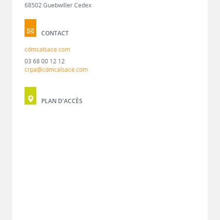
68502 Guebwiller Cedex
CONTACT
cdmcalsace.com
03 68 00 12 12
crpa@cdmcalsace.com
PLAN D'ACCÈS