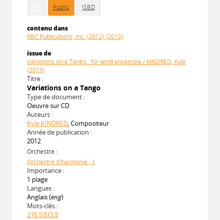
Public
ISBD
contenu dans
RBC Publications, Inc. (2012) (2012)
issue de
Variations on a Tango : for wind ensemble / KINDRED, Kyle
(2013)
Titre :
Variations on a Tango
Type de document :
Oeuvre sur CD
Auteurs :
Kyle KINDRED
, Compositeur
Année de publication :
2012
Orchestre :
Orchestre d'harmonie ; 1
Importance :
1 plage
Langues :
Anglais (
eng
)
Mots-clés :
21E SIECLE