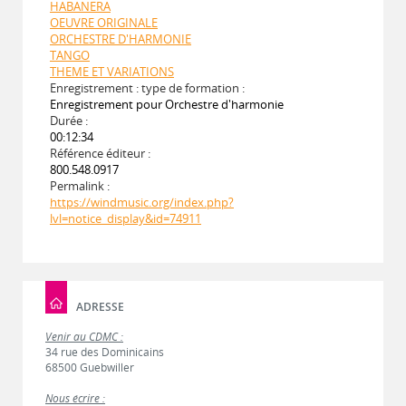
HABANERA
OEUVRE ORIGINALE
ORCHESTRE D'HARMONIE
TANGO
THEME ET VARIATIONS
Enregistrement : type de formation :
Enregistrement pour Orchestre d'harmonie
Durée :
00:12:34
Référence éditeur :
800.548.0917
Permalink :
https://windmusic.org/index.php?
lvl=notice_display&id=74911
ADRESSE
Venir au CDMC :
34 rue des Dominicains
68500 Guebwiller
Nous écrire :