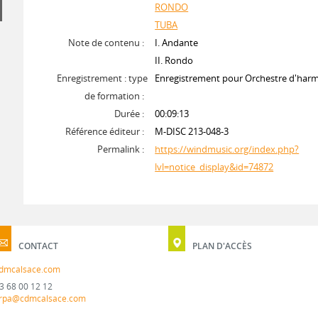
RONDO
TUBA
Note de contenu :
I. Andante
II. Rondo
Enregistrement : type
Enregistrement pour Orchestre d'har
de formation :
Durée :
00:09:13
Référence éditeur :
M-DISC 213-048-3
Permalink :
https://windmusic.org/index.php?
lvl=notice_display&id=74872
CONTACT
PLAN D'ACCÈS
dmcalsace.com
3 68 00 12 12
rpa@cdmcalsace.com