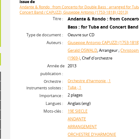
issue de
Andante & Rondo : from Concerto for Double Bass : arranged for Tu
Concert Band / CAPUZZI, Giuseppe Antonio (1753-1818) (2013)
Titre :
Andante & Rondo : from Concert
Bass : for Tuba and Concert Band
Type de document :
Oeuvre sur CD
Auteurs :
Giuseppe Antonio CAPUZZI (1753-1818
Gerald OSWALD
, Arrangeur ;
Christop
(1969-)
, Chef d'orchestre
Année de
2013
publication :
Orchestre d'harmonie ; 1
Orchestre :
Tuba ; 1
Instruments solistes :
2 plages
Importance :
Langues :
Anglais (
eng
)
Mots-clés :
19E SIECLE
ANDANTE
ARRANGEMENT
ORCHESTRE D'HARMONIE