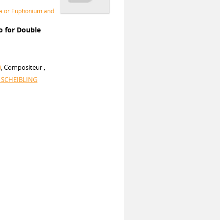
ba or Euphonium and
o for Double
)
, Compositeur ;
h SCHEIBLING