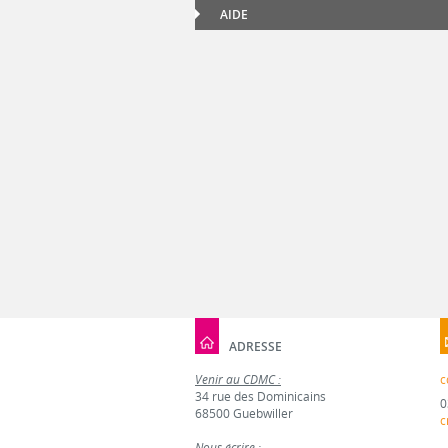
AIDE
ADRESSE
Venir au CDMC :
c
34 rue des Dominicains
0
68500 Guebwiller
c
Nous écrire :