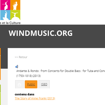
WINDMUSIC.ORG
>> Retour
Andante & Rondo : from Concerto for Double Bass : for Tuba and Con
(1753-1818) (2013)
Public
ISBD
contenu dans
The Story of Anne Frank (2013)