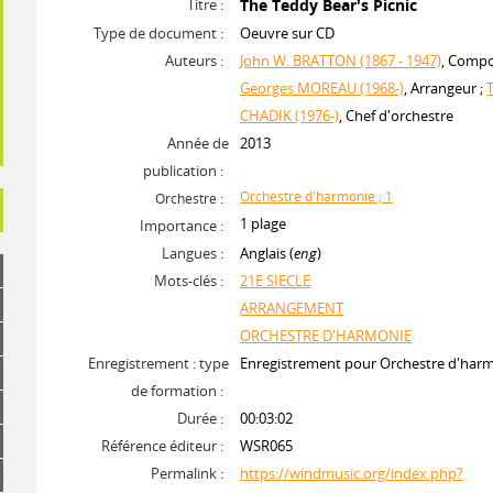
Titre :
The Teddy Bear's Picnic
Type de document :
Oeuvre sur CD
Auteurs :
John W. BRATTON (1867 - 1947)
, Compo
Georges MOREAU (1968-)
, Arrangeur ;
CHADIK (1976-)
, Chef d'orchestre
Année de
2013
publication :
Orchestre d'harmonie ; 1
Orchestre :
1 plage
Importance :
Langues :
Anglais (
eng
)
Mots-clés :
21E SIECLE
ARRANGEMENT
ORCHESTRE D'HARMONIE
Enregistrement : type
Enregistrement pour Orchestre d'har
de formation :
Durée :
00:03:02
Référence éditeur :
WSR065
Permalink :
https://windmusic.org/index.php?