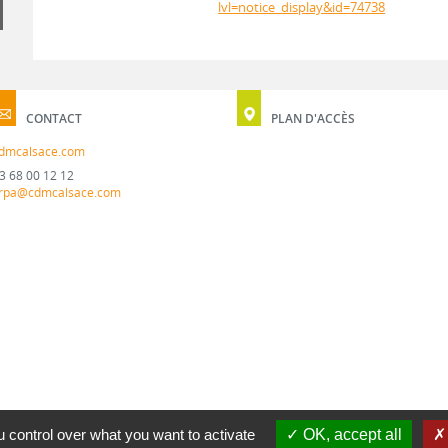
lvl=notice_display&id=74738
CONTACT
PLAN D'ACCÈS
dmcalsace.com
3 68 00 12 12
rpa@cdmcalsace.com
 control over what you want to activate
OK, accept all
MENTION