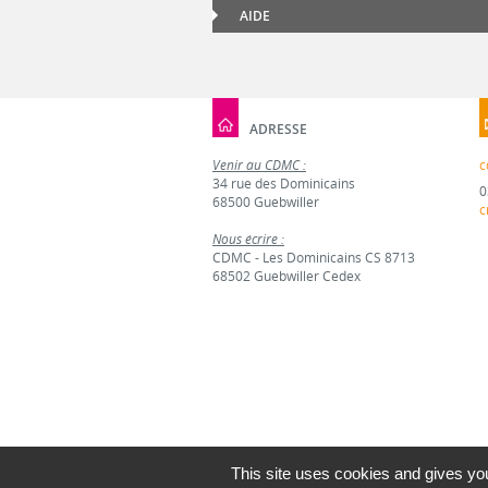
AIDE
ADRESSE
Venir au CDMC :
c
34 rue des Dominicains
0
68500 Guebwiller
c
Nous écrire :
CDMC - Les Dominicains CS 8713
68502 Guebwiller Cedex
This site uses cookies and gives you