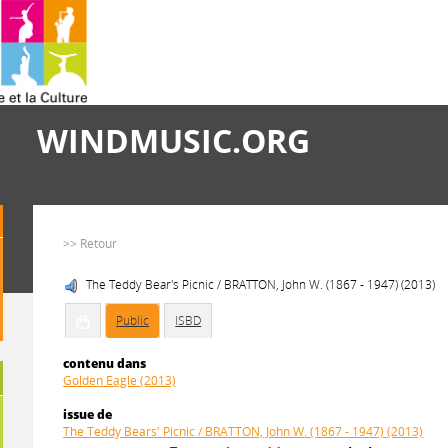
WINDMUSIC.ORG
>> Retour
The Teddy Bear's Picnic / BRATTON, John W. (1867 - 1947) (2013)
Public
ISBD
contenu dans
Golden Eagle (2013)
issue de
The Teddy Bears' Picnic / BRATTON, John W. (1867 - 1947) (2013)