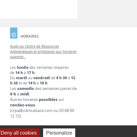
HORAIRES
Accès au Centre de Ressources
pédagogiques et artistiques aux horaires
suivants :
Les
lundis
des semaines impaires
de
14 h
à
17 h
.
Du
mardi
au
vendredi
de
8 h 30
à
12
h 30
et de
14 h
à
18 h
.
Les
samedis
des semaines paires de
9 h
à
midi
.
Autres horaires
possibles
sur
rendez-vous
(crpa@cdmcalsace.com ou 03 68 00
12 12).
Deny all cookies
Personalize
S LÉGALES
LIENS
CONTACT