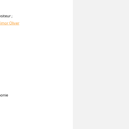
siteur ;
Timor Oliver
monie