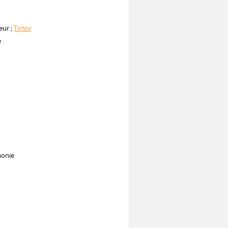
eur ;
Timor
e
monie