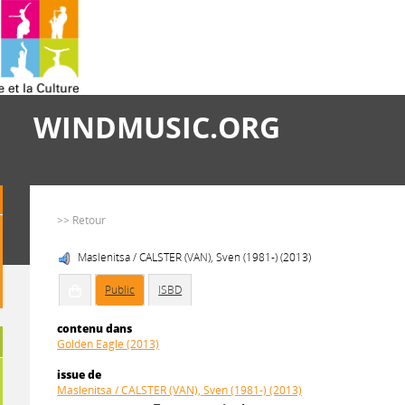
WINDMUSIC.ORG
>> Retour
Maslenitsa / CALSTER (VAN), Sven (1981-) (2013)
Public
ISBD
contenu dans
Golden Eagle (2013)
issue de
Maslenitsa / CALSTER (VAN), Sven (1981-) (2013)