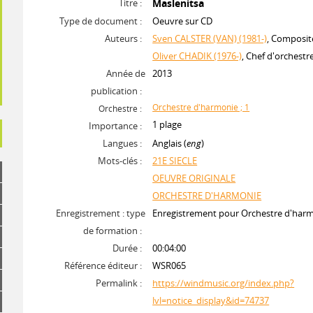
Titre :
Maslenitsa
Type de document :
Oeuvre sur CD
Auteurs :
Sven CALSTER (VAN) (1981-)
, Composit
Oliver CHADIK (1976-)
, Chef d'orchestr
Année de
2013
publication :
Orchestre d'harmonie ; 1
Orchestre :
1 plage
Importance :
Langues :
Anglais (
eng
)
Mots-clés :
21E SIECLE
OEUVRE ORIGINALE
ORCHESTRE D'HARMONIE
Enregistrement : type
Enregistrement pour Orchestre d'har
de formation :
Durée :
00:04:00
Référence éditeur :
WSR065
Permalink :
https://windmusic.org/index.php?
lvl=notice_display&id=74737