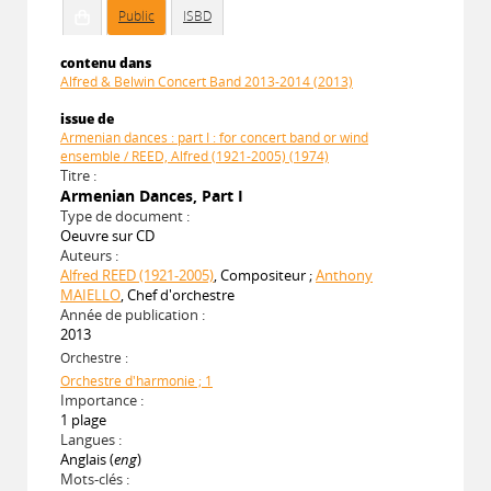
Public
ISBD
contenu dans
Alfred & Belwin Concert Band 2013-2014 (2013)
issue de
Armenian dances : part I : for concert band or wind
ensemble / REED, Alfred (1921-2005) (1974)
Titre :
Armenian Dances, Part I
Type de document :
Oeuvre sur CD
Auteurs :
Alfred REED (1921-2005)
, Compositeur ;
Anthony
MAIELLO
, Chef d'orchestre
Année de publication :
2013
Orchestre :
Orchestre d'harmonie ; 1
Importance :
1 plage
Langues :
Anglais (
eng
)
Mots-clés :