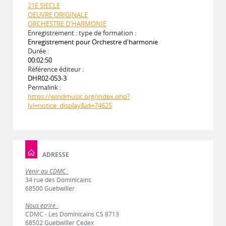
21E SIECLE
OEUVRE ORIGINALE
ORCHESTRE D'HARMONIE
Enregistrement : type de formation :
Enregistrement pour Orchestre d'harmonie
Durée :
00:02:50
Référence éditeur :
DHR02-053-3
Permalink :
https://windmusic.org/index.php?
lvl=notice_display&id=74625
ADRESSE
Venir au CDMC :
34 rue des Dominicains
68500 Guebwiller
Nous écrire :
CDMC - Les Dominicains CS 8713
68502 Guebwiller Cedex