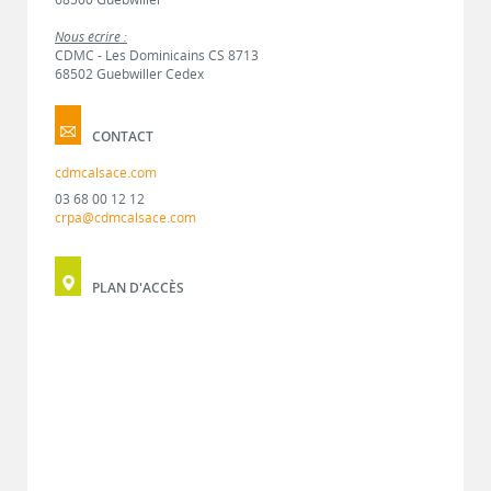
Nous écrire :
CDMC - Les Dominicains CS 8713
68502 Guebwiller Cedex
CONTACT
cdmcalsace.com
03 68 00 12 12
crpa@cdmcalsace.com
PLAN D'ACCÈS