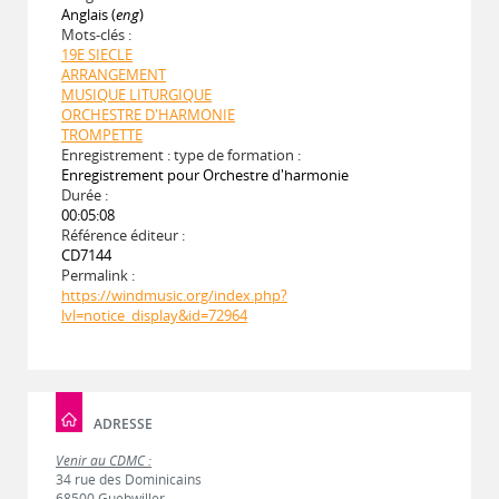
Anglais (
eng
)
Mots-clés :
19E SIECLE
ARRANGEMENT
MUSIQUE LITURGIQUE
ORCHESTRE D'HARMONIE
TROMPETTE
Enregistrement : type de formation :
Enregistrement pour Orchestre d'harmonie
Durée :
00:05:08
Référence éditeur :
CD7144
Permalink :
https://windmusic.org/index.php?
lvl=notice_display&id=72964
ADRESSE
Venir au CDMC :
34 rue des Dominicains
68500 Guebwiller