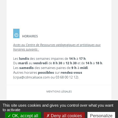
HORAIRES
Accès au Centre de Ressources pédagogiques et artistiques aux
horaires suivants :
Les
lundis
des semaines impaires de
14 h
à
17 h
.
Du
mardi
au
vendredi
de
8 h 30
à
12 h 30
et de
14 h
à
18 h
.
Les
samedis
des semaines paires de
9 h
à
midi
.
Autres horaires
possibles
sur
rendez-vous
(crpa@cdmcalsace.com ou 03 68 00 12 12).
MENTIONS LÉGALES
LIENS
This site uses cookies and gives you control over what you want
to activate
OK, accept all
Deny all cookies
Personalize
CONTACT