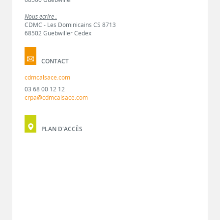
Nous écrire :
CDMC - Les Dominicains CS 8713
68502 Guebwiller Cedex
CONTACT
cdmcalsace.com
03 68 00 12 12
crpa@cdmcalsace.com
PLAN D'ACCÈS