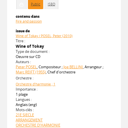
Public
ISBD
contenu dans
Fire and passion
issue de
Wine of Tokay / POSEL, Peter (2010)
Titre :
Wine of Tokay
Type de document :
Oeuvre sur CD
Auteurs :
Peter POSEL
, Compositeur ;
Joe BELLINI
, Arrangeur ;
Marc REIFT (1955)
, Chef d'orchestre
Orchestre :
Orchestre d'harmonie ; 1
Importance :
1 plage
Langues :
Anglais (
eng
)
Mots-clés :
21E SIECLE
ARRANGEMENT
ORCHESTRE D'HARMONIE