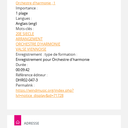
Orchestre d'harmonie ; 1
Importance :
1 plage
Langues :
Anglais (
eng
)
Mots-clés :
20E SIECLE
ARRANGEMENT
ORCHESTRE D'HARMONIE
VALSE VIENNOISE
Enregistrement : type de formation :
Enregistrement pour Orchestre d'harmonie
Durée :
00:09:42
Référence éditeur :
DHR02-047-3
Permalink :
https://windmusic.org/index.php?
lvl=notice_display&id=71728
ADRESSE