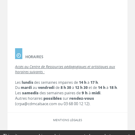
HORAIRES
Accès au Centre de Ressources pédagogiques et artistiques aux
horaires suivants :
Les
lundis
des semaines impaires de
14 h
à
17 h
.
Du
mardi
au
vendredi
de
8 h 30
à
12 h 30
et de
14 h
à
18 h
.
Les
samedis
des semaines paires de
9 h
à
midi
.
Autres horaires
possibles
sur
rendez-vous
(crpa@cdmcalsace.com ou 03 68 00 12 12).
MENTIONS LÉGALES
LIENS