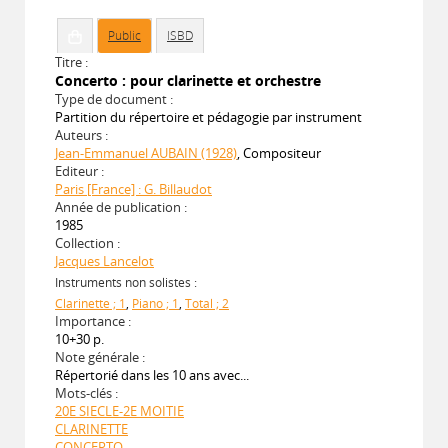
Public
ISBD
Titre :
Concerto : pour clarinette et orchestre
Type de document :
Partition du répertoire et pédagogie par instrument
Auteurs :
Jean-Emmanuel AUBAIN (1928)
, Compositeur
Editeur :
Paris [France] : G. Billaudot
Année de publication :
1985
Collection :
Jacques Lancelot
Instruments non solistes :
Clarinette ; 1
,
Piano ; 1
,
Total ; 2
Importance :
10+30 p.
Note générale :
Répertorié dans les 10 ans avec...
Mots-clés :
20E SIECLE-2E MOITIE
CLARINETTE
CONCERTO