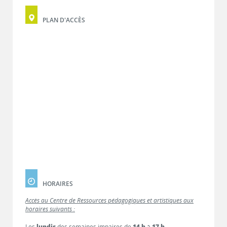
PLAN D'ACCÈS
HORAIRES
Accès au Centre de Ressources pédagogiques et artistiques aux
horaires suivants :
Les
lundis
des semaines impaires de
14 h
à
17 h
.