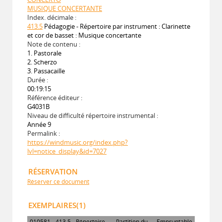
MUSIQUE CONCERTANTE
Index. décimale :
413.5
Pédagogie - Répertoire par instrument : Clarinette
et cor de basset : Musique concertante
Note de contenu :
1. Pastorale
2. Scherzo
3. Passacaille
Durée :
00:19:15
Référence éditeur :
G4031B
Niveau de difficulté répertoire instrumental :
Année 9
Permalink :
https://windmusic.org/index.php?
lvl=notice_display&id=7027
RÉSERVATION
Réserver ce document
EXEMPLAIRES(1)
010581
413.5
Répertoire
Partition du
Empruntable