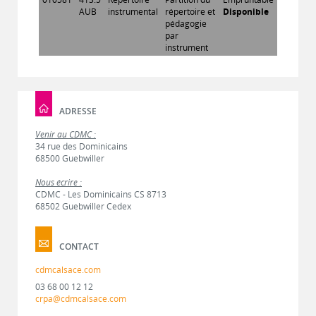
AUB
instrumental
répertoire et
Disponible
pédagogie
par
instrument
ADRESSE
Venir au CDMC :
34 rue des Dominicains
68500 Guebwiller
Nous écrire :
CDMC - Les Dominicains CS 8713
68502 Guebwiller Cedex
CONTACT
cdmcalsace.com
03 68 00 12 12
crpa@cdmcalsace.com