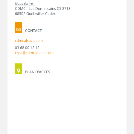
Nous écrire :
CDMC - Les Dominicains CS 8713
68502 Guebwiller Cedex
CONTACT
cdmcalsace.com
03 68 00 12 12
crpa@cdmcalsace.com
PLAN D'ACCÈS