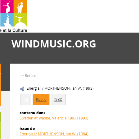
WINDMUSIC.ORG
>> Retour
Energia I / MORTHENSON, Jan W. (1993)
Public
ISBD
contenu dans
Sweden at Wasbe, Valencia 1993 (1993)
issue de
Energia I / MORTHENSON, Jan W. (1984)