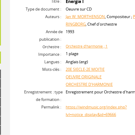
Titre :
Energia I
Type de document :
Oeuvre sur CD
Auteurs :
Jan W. MORTHENSON
, Compositeur ;
P
RINGBORG
, Chef d'orchestre
Année de
1993
publication :
Orchestre d'harmonie ; 1
Orchestre :
1 plage
Importance :
Langues :
Anglais (
eng
)
Mots-clés :
20E SIECLE-2E MOITIE
OEUVRE ORIGINALE
ORCHESTRE D'HARMONIE
Enregistrement : type
Enregistrement pour Orchestre d'har
de formation :
Permalink :
https://windmusic.org/index.php?
lvl=notice_display&id=69666