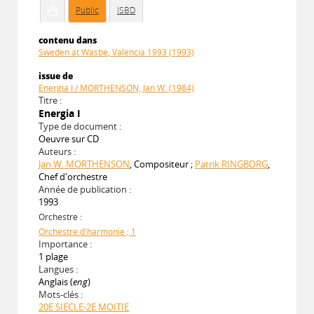
Public
ISBD
contenu dans
Sweden at Wasbe, Valencia 1993 (1993)
issue de
Energia I / MORTHENSON, Jan W. (1984)
Titre :
Energia I
Type de document :
Oeuvre sur CD
Auteurs :
Jan W. MORTHENSON
, Compositeur ;
Patrik RINGBORG
,
Chef d'orchestre
Année de publication :
1993
Orchestre :
Orchestre d'harmonie ; 1
Importance :
1 plage
Langues :
Anglais (
eng
)
Mots-clés :
20E SIECLE-2E MOITIE