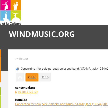
WINDMUSIC.ORG
>> Retour
Concertino : for solo percussionist and band / STAMP, Jack (1954) 
Public
ISBD
contenu dans
Kjos 2012 (2012)
issue de
Concertino for solo percussionist and band / STAMP, Jack (1954) (201