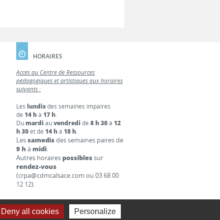
HORAIRES
Accès au Centre de Ressources
pédagogiques et artistiques aux horaires
suivants :
Les
lundis
des semaines impaires
de
14 h
à
17 h
.
Du
mardi
au
vendredi
de
8 h 30
à
12
h 30
et de
14 h
à
18 h
.
Les
samedis
des semaines paires de
9 h
à
midi
.
Autres horaires
possibles
sur
rendez-vous
(crpa@cdmcalsace.com ou 03 68 00
12 12).
Deny all cookies
Personalize
S LÉGALES
LIENS
CONTACT