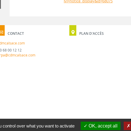
lvl=notice_display&id=68075
CONTACT
PLAN D'ACCÈS
dmcalsace.com
3 68 00 12 12
rpa@cdmcalsace.com
 control over what you want to activate
OK, accept all
MENTION