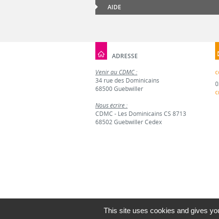
AIDE
ADRESSE
Venir au CDMC :
c
34 rue des Dominicains
0
68500 Guebwiller
c
Nous écrire :
CDMC - Les Dominicains CS 8713
68502 Guebwiller Cedex
This site uses cookies and gives you