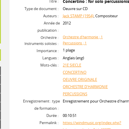
Titre :
Concertino : for solo percussioni
Type de document :
Oeuvre sur CD
Auteurs :
Jack STAMP (1954)
, Compositeur
Année de
2012
publication :
Orchestre d'harmonie ; 1
Orchestre :
Percussions ; 1
Instruments solistes :
1 plage
Importance :
Langues :
Anglais (
eng
)
Mots-clés :
21E SIECLE
CONCERTINO
OEUVRE ORIGINALE
ORCHESTRE D'HARMONIE
PERCUSSIONS
Enregistrement : type
Enregistrement pour Orchestre d'har
de formation :
Durée :
00:10:51
Permalink :
https://windmusic.org/index.php?