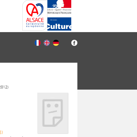
(2012)
1)