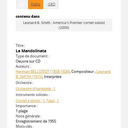
Public
ISBD
contenu dans
Leonard B. Smith : America's Premier cornet soloist
(2000)
Titre :
La Mandolinata
Type de document :
Oeuvre sur CD
Auteurs :
Herman BELLSTEDT (1858-1926)
, Compositeur ;
Leonard
B. SMITH (1915)
, Interprète
Orchestre :
Orchestre d'harmonie ; 1
Instruments solistes :
Cornet à piston ; 1
,
Total ; 1
Importance :
1 plage
Note générale :
Enregistrement de 1955
Mots-clés :