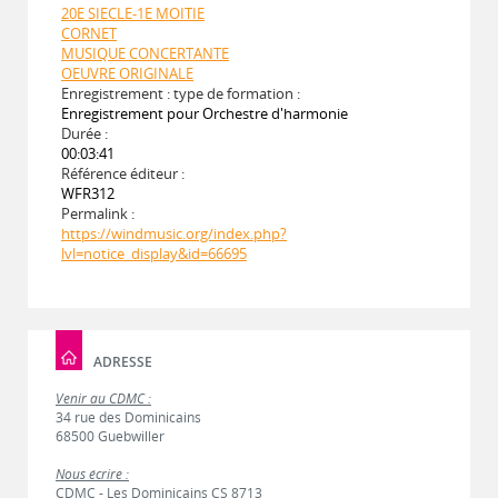
20E SIECLE-1E MOITIE
CORNET
MUSIQUE CONCERTANTE
OEUVRE ORIGINALE
Enregistrement : type de formation :
Enregistrement pour Orchestre d'harmonie
Durée :
00:03:41
Référence éditeur :
WFR312
Permalink :
https://windmusic.org/index.php?
lvl=notice_display&id=66695
ADRESSE
Venir au CDMC :
34 rue des Dominicains
68500 Guebwiller
Nous écrire :
CDMC - Les Dominicains CS 8713