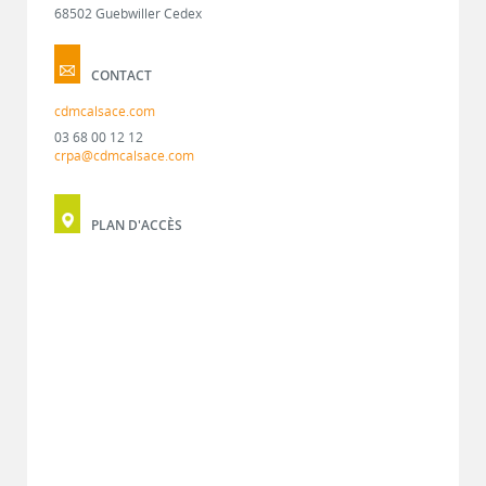
68502 Guebwiller Cedex
CONTACT
cdmcalsace.com
03 68 00 12 12
crpa@cdmcalsace.com
PLAN D'ACCÈS