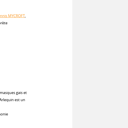
nnis MYCROFT
,
prète
 masques gais et
Arlequin est un
monie