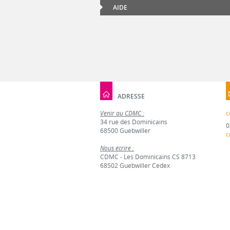
AIDE
ADRESSE
Venir au CDMC :
c
34 rue des Dominicains
0
68500 Guebwiller
c
Nous écrire :
CDMC - Les Dominicains CS 8713
68502 Guebwiller Cedex