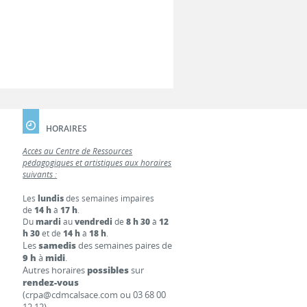
HORAIRES
Accès au Centre de Ressources
pédagogiques et artistiques aux horaires
suivants :
Les
lundis
des semaines impaires
de
14 h
à
17 h
.
Du
mardi
au
vendredi
de
8 h 30
à
12
h 30
et de
14 h
à
18 h
.
Les
samedis
des semaines paires de
9 h
à
midi
.
Autres horaires
possibles
sur
rendez-vous
(crpa@cdmcalsace.com ou 03 68 00