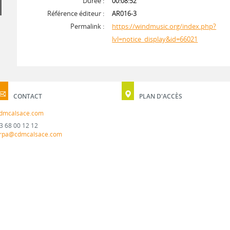
Durée :
00:08:52
Référence éditeur :
AR016-3
Permalink :
https://windmusic.org/index.php?
lvl=notice_display&id=66021
CONTACT
PLAN D'ACCÈS
dmcalsace.com
3 68 00 12 12
rpa@cdmcalsace.com