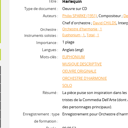
Titre :
Harlequin
Type de document :
Oeuvre sur CD
Auteurs :
Philip SPARKE (1951)
, Compositeur ;
De
Chef d'orchestre ;
David CHILDS
, Inter
Orchestre d'harmonie ; 1
Orchestre :
Euphonium ; 1
,
Total ; 1
Instruments solistes :
1 plage
Importance :
Langues :
Anglais (
eng
)
Mots-clés :
EUPHONIUM
MUSIQUE DESCRIPTIVE
OEUVRE ORIGINALE
ORCHESTRE D'HARMONIE
SOLO
Résumé :
La pièce puise son inspiration dans les
tristes de la Commedia Dell'Arte (dont 
des personnages principaux).
Enregistrement : type
Enregistrement pour Orchestre d'har
de formation :