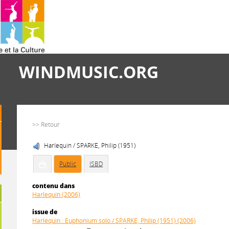
WINDMUSIC.ORG
>> Retour
Harlequin / SPARKE, Philip (1951)
Public
ISBD
contenu dans
Harlequin (2006)
issue de
Harlequin : Euphonium solo / SPARKE, Philip (1951) (2006)