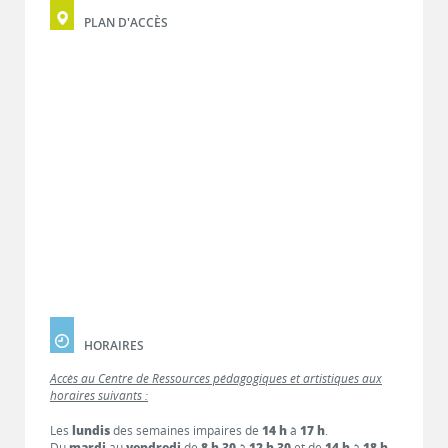
PLAN D'ACCÈS
HORAIRES
Accès au Centre de Ressources pédagogiques et artistiques aux
horaires suivants :
Les
lundis
des semaines impaires de
14 h
à
17 h
.
Du
mardi
au
vendredi
de
8 h 30
à
12 h 30
et de
14 h
à
18 h
.