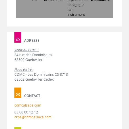
pédagogie
par
instrument
ADRESSE
Venir au CDMC :
34 rue des Dominicains
68500 Guebwiller
Nous écrire :
CDMC - Les Dominicains CS 8713
68502 Guebwiller Cedex
CONTACT
cdmcalsace.com
03 68 00 12 12
crpa@cdmcalsace.com