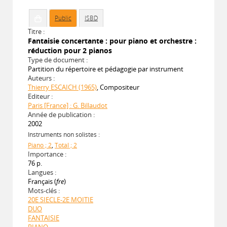
Public
ISBD
Titre :
Fantaisie concertante : pour piano et orchestre :
réduction pour 2 pianos
Type de document :
Partition du répertoire et pédagogie par instrument
Auteurs :
Thierry ESCAICH (1965)
, Compositeur
Editeur :
Paris [France] : G. Billaudot
Année de publication :
2002
Instruments non solistes :
Piano ; 2
,
Total ; 2
Importance :
76 p.
Langues :
Français (
fre
)
Mots-clés :
20E SIECLE-2E MOITIE
DUO
FANTAISIE
PIANO