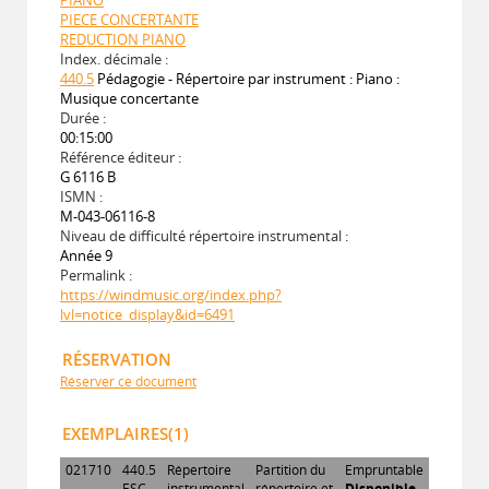
PIECE CONCERTANTE
REDUCTION PIANO
Index. décimale :
440.5
Pédagogie - Répertoire par instrument : Piano :
Musique concertante
Durée :
00:15:00
Référence éditeur :
G 6116 B
ISMN :
M-043-06116-8
Niveau de difficulté répertoire instrumental :
Année 9
Permalink :
https://windmusic.org/index.php?
lvl=notice_display&id=6491
RÉSERVATION
Réserver ce document
EXEMPLAIRES(1)
021710
440.5
Répertoire
Partition du
Empruntable
ESC
instrumental
répertoire et
Disponible