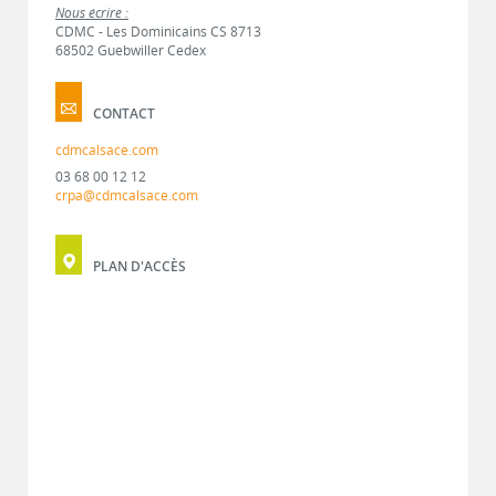
Nous écrire :
CDMC - Les Dominicains CS 8713
68502 Guebwiller Cedex
CONTACT
cdmcalsace.com
03 68 00 12 12
crpa@cdmcalsace.com
PLAN D'ACCÈS