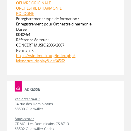
OEUVRE ORIGINALE
ORCHESTRE D'HARMONIE
POLOGNE
Enregistrement : type de formation :
Enregistrement pour Orchestre d'harmonie
Durée :
00:02:54
Référence éditeur :
CONCERT MUSIC 2006/2007
Permalink :
https://windmusic.org/index.php?
lvl=notice_display&id=64562
ADRESSE
Venir au CDMC :
34 rue des Dominicains
68500 Guebwiller
Nous écrire :
CDMC - Les Dominicains CS 8713
68502 Guebwiller Cedex