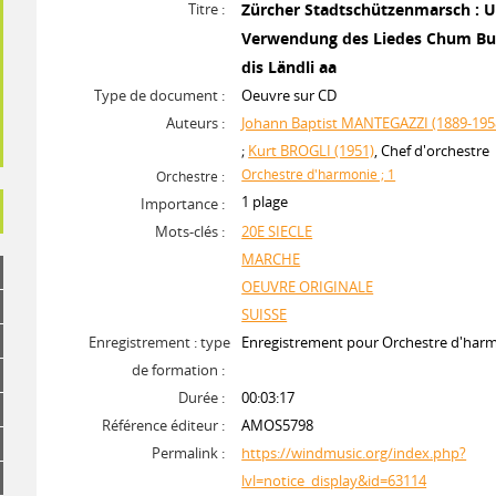
Titre :
Zürcher Stadtschützenmarsch : U
Verwendung des Liedes Chum Bu
dis Ländli aa
Type de document :
Oeuvre sur CD
Auteurs :
Johann Baptist MANTEGAZZI (1889-195
;
Kurt BROGLI (1951)
, Chef d'orchestre
Orchestre d'harmonie ; 1
Orchestre :
1 plage
Importance :
Mots-clés :
20E SIECLE
MARCHE
OEUVRE ORIGINALE
SUISSE
Enregistrement : type
Enregistrement pour Orchestre d'har
de formation :
Durée :
00:03:17
Référence éditeur :
AMOS5798
Permalink :
https://windmusic.org/index.php?
lvl=notice_display&id=63114