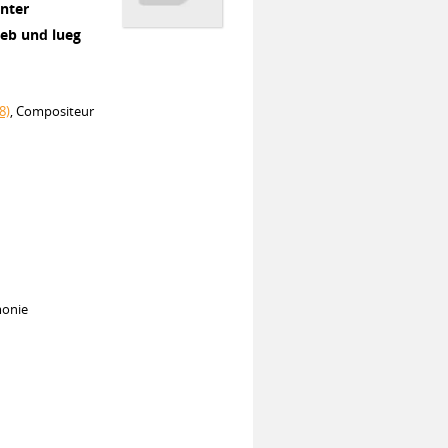
nter
eb und lueg
8)
, Compositeur
monie