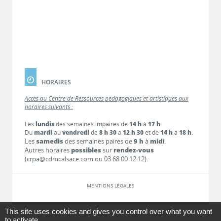
HORAIRES
Accès au Centre de Ressources pédagogiques et artistiques aux
horaires suivants :
Les
lundis
des semaines impaires de
14 h
à
17 h
.
Du
mardi
au
vendredi
de
8 h 30
à
12 h 30
et de
14 h
à
18 h
.
Les
samedis
des semaines paires de
9 h
à
midi
.
Autres horaires
possibles
sur
rendez-vous
(crpa@cdmcalsace.com ou 03 68 00 12 12).
MENTIONS LÉGALES
LIENS
This site uses cookies and gives you control over what you want
to activate