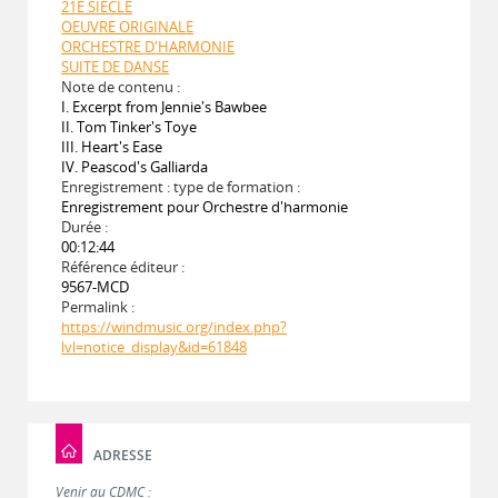
21E SIECLE
OEUVRE ORIGINALE
ORCHESTRE D'HARMONIE
SUITE DE DANSE
Note de contenu :
I. Excerpt from Jennie's Bawbee
II. Tom Tinker's Toye
III. Heart's Ease
IV. Peascod's Galliarda
Enregistrement : type de formation :
Enregistrement pour Orchestre d'harmonie
Durée :
00:12:44
Référence éditeur :
9567-MCD
Permalink :
https://windmusic.org/index.php?
lvl=notice_display&id=61848
ADRESSE
Venir au CDMC :