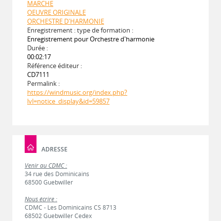
MARCHE
OEUVRE ORIGINALE
ORCHESTRE D'HARMONIE
Enregistrement : type de formation :
Enregistrement pour Orchestre d'harmonie
Durée :
00:02:17
Référence éditeur :
CD7111
Permalink :
https://windmusic.org/index.php?
lvl=notice_display&id=59857
ADRESSE
Venir au CDMC :
34 rue des Dominicains
68500 Guebwiller
Nous écrire :
CDMC - Les Dominicains CS 8713
68502 Guebwiller Cedex