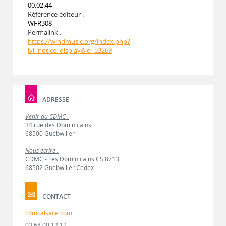
00:02:44
Référence éditeur :
WFR308
Permalink :
https://windmusic.org/index.php?
lvl=notice_display&id=53269
ADRESSE
Venir au CDMC :
34 rue des Dominicains
68500 Guebwiller
Nous écrire :
CDMC - Les Dominicains CS 8713
68502 Guebwiller Cedex
CONTACT
cdmcalsace.com
03 68 00 12 12