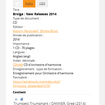
Public
ISBD
Titre :
Brolga : New Releases 2014
Type de document :
CD
Editeur :
Auburn [Australie] : Brolga Music
Année de publication :
2014
Importance :
1 CD - 70 plages
Langues :
Anglais (
eng
)
Index. décimale :
CDHAR
CD d'orchestre d'harmonie
Enregistrement : type de formation :
Enregistrement pour Orchestre d'harmonie
Permalink :
https://windmusic.org/index.php?
lvl=notice_display&id=5197
Contient
Trumpets Triumphant / DANNER, Greg (2014)