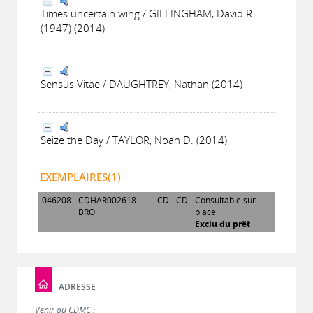
Times uncertain wing / GILLINGHAM, David R.
(1947) (2014)
Sensus Vitae / DAUGHTREY, Nathan (2014)
Seize the Day / TAYLOR, Noah D. (2014)
EXEMPLAIRES(1)
046208
CDHAR002618-
CD
CD
Consultable sur
BRO
place
Exclu du prêt
ADRESSE
Venir au CDMC :