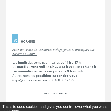
HORAIRES
Accès au Centre de Ressources pédagogiques et artistiques aux
horaires suivants :
Les
lundis
des semaines impaires de
14 h
à
17 h
.
Du
mardi
au
vendredi
de
8 h 30
à
12 h 30
et de
14 h
à
18 h
.
Les
samedis
des semaines paires de
9 h
à
midi
.
Autres horaires
possibles
sur
rendez-vous
(crpa@cdmcalsace.com ou 03 68 00 12 12).
MENTIONS LÉGALES
LIENS
This site uses cookies and gives you control over what you want
to activate