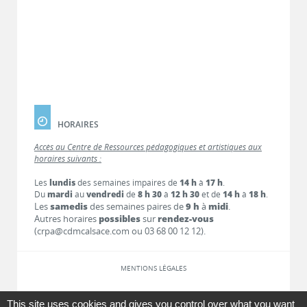
HORAIRES
Accès au Centre de Ressources pédagogiques et artistiques aux
horaires suivants :
Les
lundis
des semaines impaires de
14 h
à
17 h
.
Du
mardi
au
vendredi
de
8 h 30
à
12 h 30
et de
14 h
à
18 h
.
Les
samedis
des semaines paires de
9 h
à
midi
.
Autres horaires
possibles
sur
rendez-vous
(crpa@cdmcalsace.com ou 03 68 00 12 12).
MENTIONS LÉGALES
LIENS
This site uses cookies and gives you control over what you want