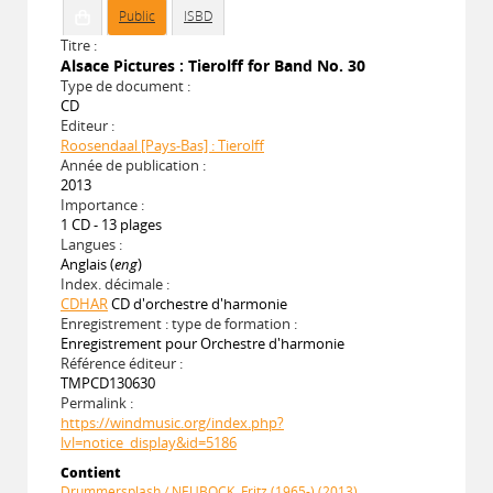
Public
ISBD
Titre :
Alsace Pictures : Tierolff for Band No. 30
Type de document :
CD
Editeur :
Roosendaal [Pays-Bas] : Tierolff
Année de publication :
2013
Importance :
1 CD - 13 plages
Langues :
Anglais (
eng
)
Index. décimale :
CDHAR
CD d'orchestre d'harmonie
Enregistrement : type de formation :
Enregistrement pour Orchestre d'harmonie
Référence éditeur :
TMPCD130630
Permalink :
https://windmusic.org/index.php?
lvl=notice_display&id=5186
Contient
Drummersplash / NEUBOCK, Fritz (1965-) (2013)