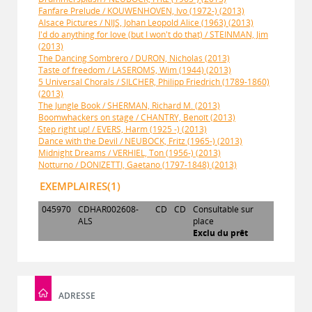
Fanfare Prelude / KOUWENHOVEN, Ivo (1972-) (2013)
Alsace Pictures / NIJS, Johan Leopold Alice (1963) (2013)
I'd do anything for love (but I won't do that) / STEINMAN, Jim
(2013)
The Dancing Sombrero / DURON, Nicholas (2013)
Taste of freedom / LASEROMS, Wim (1944) (2013)
5 Universal Chorals / SILCHER, Philipp Friedrich (1789-1860)
(2013)
The Jungle Book / SHERMAN, Richard M. (2013)
Boomwhackers on stage / CHANTRY, Benoît (2013)
Step right up! / EVERS, Harm (1925 -) (2013)
Dance with the Devil / NEUBOCK, Fritz (1965-) (2013)
Midnight Dreams / VERHIEL, Ton (1956-) (2013)
Notturno / DONIZETTI, Gaetano (1797-1848) (2013)
EXEMPLAIRES(1)
045970
CDHAR002608-
CD
CD
Consultable sur
ALS
place
Exclu du prêt
ADRESSE