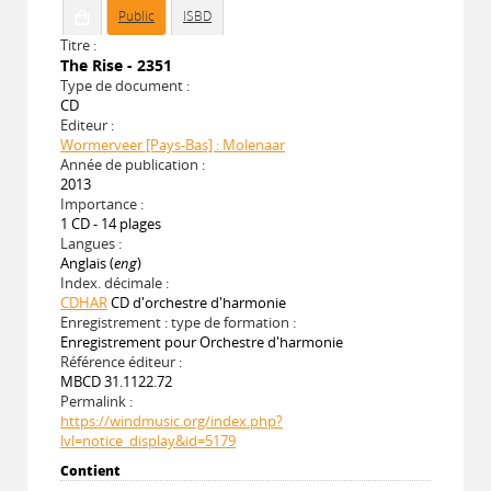
Public
ISBD
Titre :
The Rise - 2351
Type de document :
CD
Editeur :
Wormerveer [Pays-Bas] : Molenaar
Année de publication :
2013
Importance :
1 CD - 14 plages
Langues :
Anglais (
eng
)
Index. décimale :
CDHAR
CD d'orchestre d'harmonie
Enregistrement : type de formation :
Enregistrement pour Orchestre d'harmonie
Référence éditeur :
MBCD 31.1122.72
Permalink :
https://windmusic.org/index.php?
lvl=notice_display&id=5179
Contient