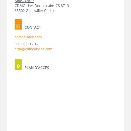
Nous écrire :
CDMC - Les Dominicains CS 8713
68502 Guebwiller Cedex
CONTACT
cdmcalsace.com
03 68 00 12 12
crpa@cdmcalsace.com
PLAN D'ACCÈS