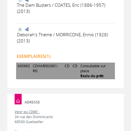
The Dam Busters / COATES, Eric (1886-1957)
(2013)
Deborah's Theme / MORRICONE, Ennio (1928)
(2013)
EXEMPLAIRES(1)
045963
CDHAR002601-
CD
CD
Consultable sur
RIS
place
Exclu du prêt
ADRESSE
Venir au CDMC :
34 rue des Dominicains
68500 Guebwiller