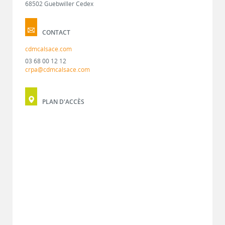
68502 Guebwiller Cedex
CONTACT
cdmcalsace.com
03 68 00 12 12
crpa@cdmcalsace.com
PLAN D'ACCÈS