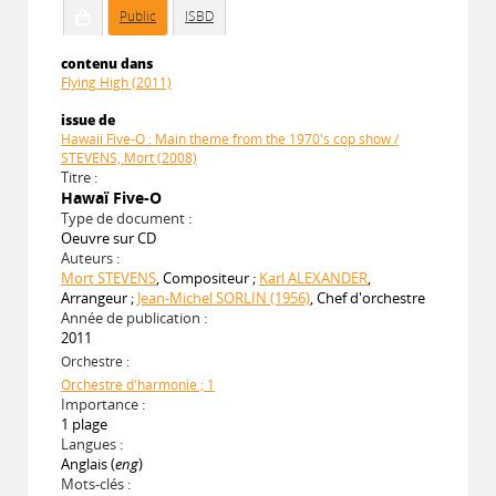
Public
ISBD
contenu dans
Flying High (2011)
issue de
Hawaii Five-O : Main theme from the 1970's cop show /
STEVENS, Mort (2008)
Titre :
Hawaï Five-O
Type de document :
Oeuvre sur CD
Auteurs :
Mort STEVENS
, Compositeur ;
Karl ALEXANDER
,
Arrangeur ;
Jean-Michel SORLIN (1956)
, Chef d'orchestre
Année de publication :
2011
Orchestre :
Orchestre d'harmonie ; 1
Importance :
1 plage
Langues :
Anglais (
eng
)
Mots-clés :